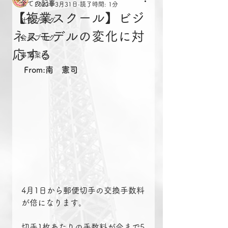
全ての記事
2023年3月31日
読了時間: 1分
【複業スクール】ビジ
社長ブログ
ネスモデルの変化に対
会長ブログ
応する
事業案内
From:南　憲司
4月1日から郵便切手の交換手数料
が倍になります。
切手1枚あたりの手数料が今まで5