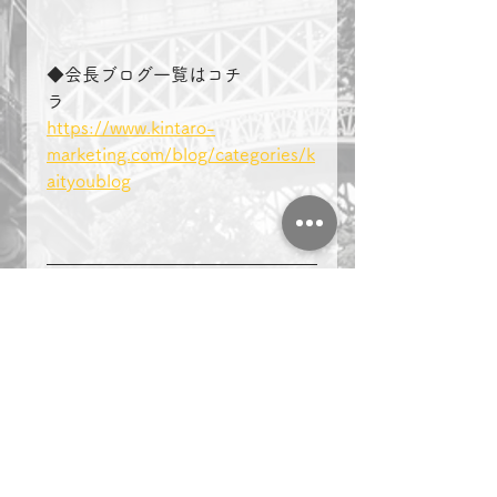
◆会長ブログ一覧はコチ
ラ　　　　
https://www.kintaro-
marketing.com/blog/categories/k
aityoublog
＃複業　＃起業　＃名古屋　
マーケティング
ビジネス
副業
複業
起業
名古屋
会長ブログ