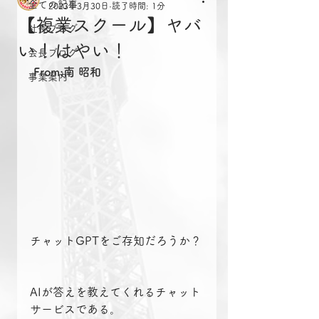
全ての記事
2023年3月30日
読了時間: 1分
【複業スクール】ヤバ
社長ブログ
い！はやい！
会長ブログ
From:南 昭和
事業案内
チャットGPTをご存知だろうか？
AIが答えを教えてくれるチャット
サービスである。