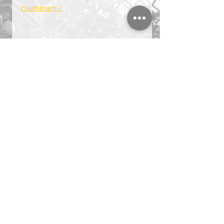
rouminami/
＃複業　＃起業　＃名古屋　
マーケティング
ビジネス
副業
複業
起業
名古屋
社長ブログ