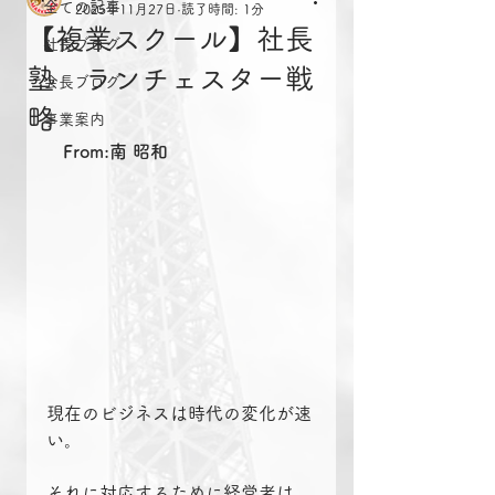
全ての記事
2025年11月27日
読了時間: 1分
【複業スクール】社長
社長ブログ
塾 ランチェスター戦
会長ブログ
略
事業案内
From:南 昭和
現在のビジネスは時代の変化が速
い。
それに対応するために経営者は