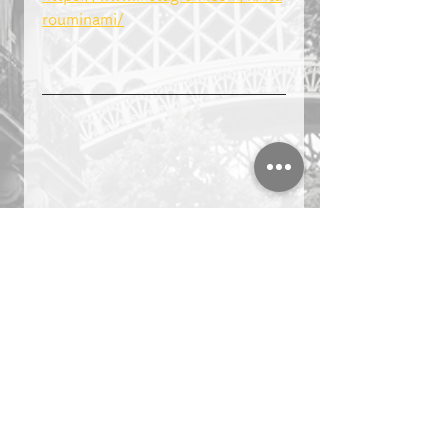
rouminami/
＃複業　＃起業　＃名古屋　
マーケティング
ビジネス
副業
＃複業 ＃起業 ＃名古屋
社長ブログ