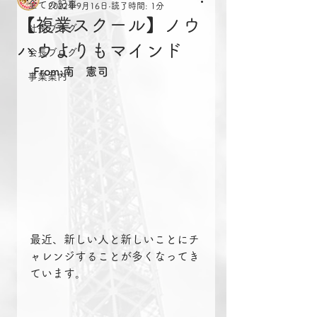
全ての記事
2022年9月16日
読了時間: 1分
【複業スクール】ノウ
社長ブログ
ハウよりもマインド
会長ブログ
From:南　憲司
事業案内
最近、新しい人と新しいことにチ
ャレンジすることが多くなってき
ています。