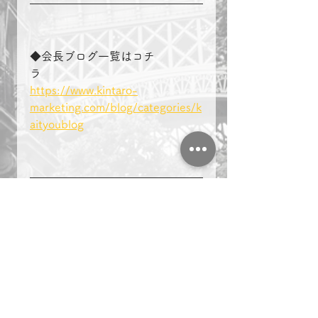
◆会長ブログ一覧はコチ
ラ　　　　
https://www.kintaro-
marketing.com/blog/categories/k
aityoublog
＃複業　＃起業　＃名古屋　
マーケティング
ビジネス
副業
複業
起業
名古屋
会長ブログ