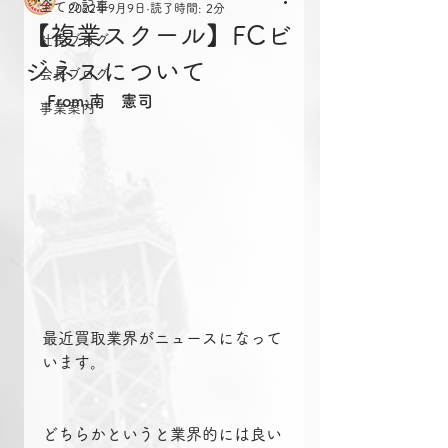
全ての記事
2022年9月9日
読了時間: 2分
【複業スクール】FCビ
社長ブログ
ジネスについて
会長ブログ
From:南　憲司
事業案内
最近買取業界がニュースになって
います。
どちらかというと業界的には良い