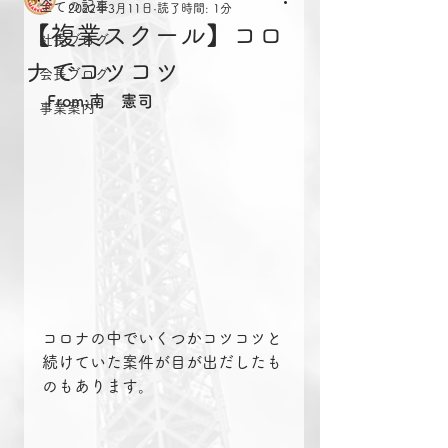
全ての記事
2022年3月11日
読了時間: 1分
【複業スクール】コロ
社長ブログ
ナでコツコツ
会長ブログ
From:南　憲司
事業案内
コロナの中でいくつかコツコツと
続けていた案件が目が出だしたも
のもあります。