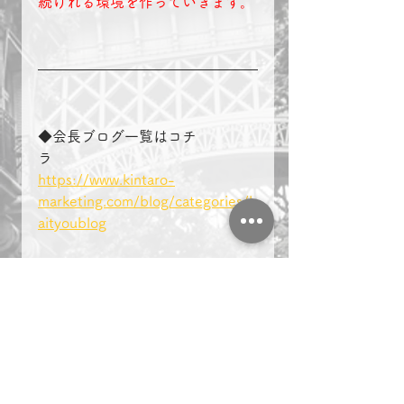
続けれる環境を作っていきます。
◆会長ブログ一覧はコチ
ラ　　　　
https://www.kintaro-
marketing.com/blog/categories/k
aityoublog
＃複業　＃起業　＃名古屋　
マーケティング
ビジネス
複業
起業
名古屋
会長ブログ