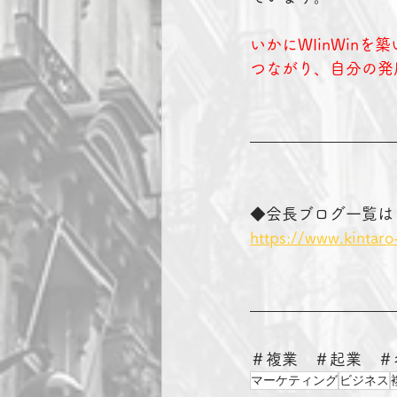
いかにWIinWi
つながり、自分の発
◆会長ブログ一覧は
https://www.kintaro
＃複業　＃起業　＃
マーケティング
ビジネス