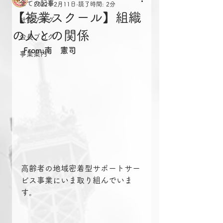
全ての記事
2022年2月11日
読了時間: 2分
【複業スクール】組織
社長ブログ
の人との関係
会長ブログ
From:南　憲司
事業案内
高齢者の地域密着型サポートサー
ビス事業にいま取り組んでいま
す。