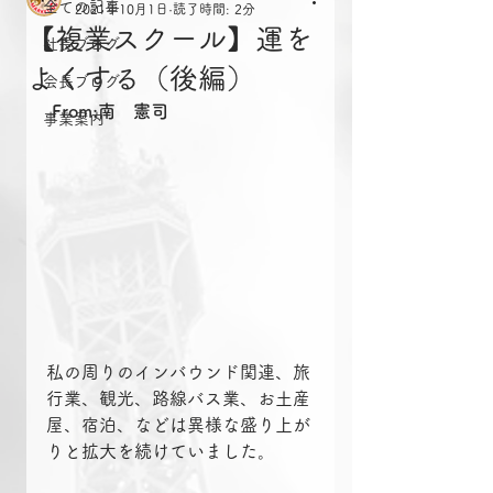
全ての記事
2021年10月1日
読了時間: 2分
【複業スクール】運を
社長ブログ
よくする（後編）
会長ブログ
From:南　憲司
事業案内
私の周りのインバウンド関連、旅
行業、観光、路線バス業、お土産
屋、宿泊、などは異様な盛り上が
りと拡大を続けていました。