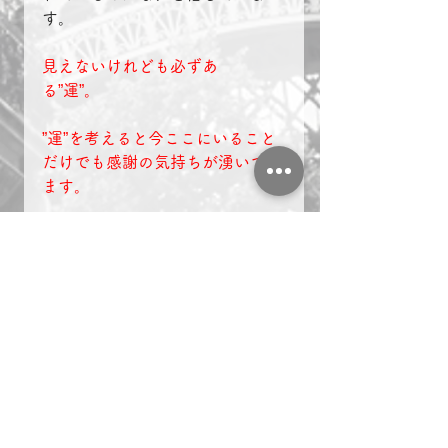
す。
見えないけれども必ずあ
る”運”。　
”運”を考えると今ここにいること
だけでも感謝の気持ちが湧いてき
ます。
”運”を味方につけて発展したいで
す。
◆会長ブログ一覧はコチ
ラ　　　　
https://www.kintaro-