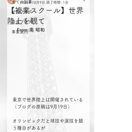
全ての記事
2025年10月9日
読了時間: 1分
【複業スクール】世界
社長ブログ
陸上を観て
会長ブログ
From:南 昭和
事業案内
東京で世界陸上は開催されている
（ブログの原稿は9月19日）
オリンピックだと球技や演技を競
う種目があるが