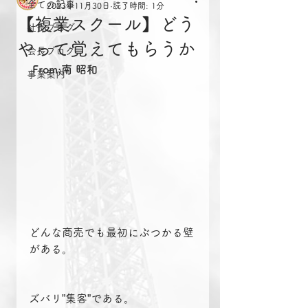
全ての記事
2023年11月30日
読了時間: 1分
【複業スクール】どう
社長ブログ
やって覚えてもらうか
会長ブログ
From:南 昭和
事業案内
どんな商売でも最初にぶつかる壁
がある。
ズバリ”集客”である。