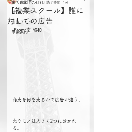
全ての記事
2021年7月29日
読了時間: 1分
【複業スクール】誰に
社長ブログ
対しての広告
会長ブログ
From:南 昭和
事業案内
商売を何を売るかで広告が違う。
売りモノは大きく2つに分かれ
る。