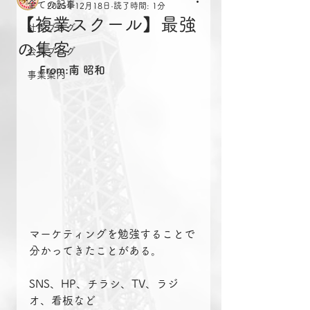
全ての記事
2025年12月18日
読了時間: 1分
【複業スクール】最強
社長ブログ
の集客
会長ブログ
From:南 昭和
事業案内
マーケティングを勉強することで
分かってきたことがある。
SNS、HP、チラシ、TV、ラジ
オ、看板など