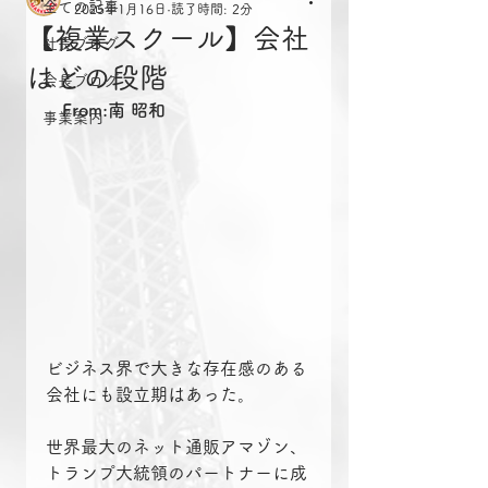
全ての記事
2025年1月16日
読了時間: 2分
【複業スクール】会社
社長ブログ
はどの段階
会長ブログ
From:南 昭和
事業案内
ビジネス界で大きな存在感のある
会社にも設立期はあった。
世界最大のネット通販アマゾン、
トランプ大統領のパートナーに成