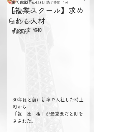
全ての記事
2022年6月23日
読了時間: 1分
【複業スクール】求め
社長ブログ
られる人材
会長ブログ
From:南 昭和
事業案内
30年ほど前に新卒で入社した時上
司から
「報　連　相」が最重要だと釘を
さされた。