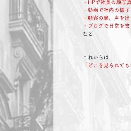
・HPで社長の顔写
・動画で社内の様子
・顧客の顔、声を出
・ブログで日常を書
など
これからは
「どこを見られても