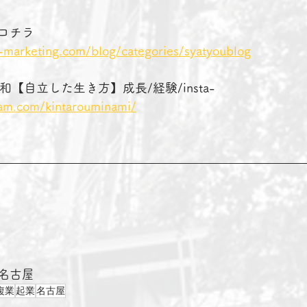
コチラ　　　　
-marketing.com/blog/categories/syatyoublog
南 昭和【自立した生き方】成長/経験/insta-
ram.com/kintarouminami/
名古屋　
複業
起業
名古屋