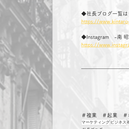
◆社長ブログ一覧は
https://www.kintaro
◆Instagram　-
https://www.instag
＃複業　＃起業　＃
マーケティング
ビジネス