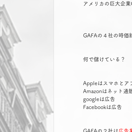
アメリカの巨大企業G
GAFAの４社の時
何で儲けている？
Appleはスマホとア
Amazonはネット
googleは広告
Facebookは広告
GAFAの２社は
広告