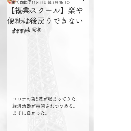
全ての記事
2021年11月11日
読了時間: 1分
【複業スクール】楽や
社長ブログ
便利は後戻りできない
会長ブログ
From:南 昭和
事業案内
コロナの第5波が収まってきた。
経済活動が再開されつつある。
まずは良かった。