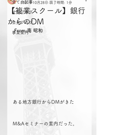
全ての記事
2021年10月28日
読了時間: 1分
【複業スクール】銀行
社長ブログ
からのDM
会長ブログ
From:南 昭和
事業案内
ある地方銀行からDMがきた
M&Aセミナーの案内だった。