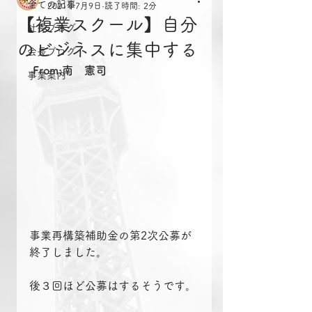
全ての記事
2021年7月9日
読了時間: 2分
【複業スクール】自分
社長ブログ
のビジネスに集中する
会長ブログ
From:南　憲司
事業案内
事業再構築補助金の第2次公募が
終了しました。
後３回ほど公募はするそうです。