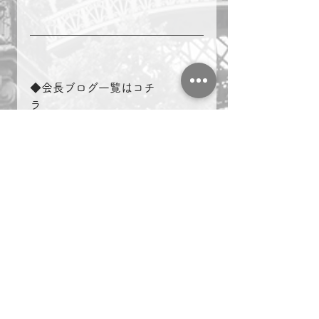
◆会長ブログ一覧はコチ
ラ　　　　
https://www.kintaro-
marketing.com/blog/categories/k
aityoublog
＃複業　＃起業　＃名古屋　
複業
起業
名古屋
誰とつるむかで自分の運命は左右される
会長ブログ