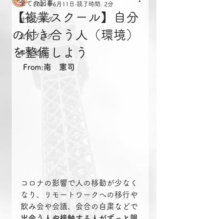
全ての記事
2021年6月11日
読了時間: 2分
【複業スクール】自分
社長ブログ
の付き合う人（環境）
会長ブログ
を整備しよう
事業案内
From:南　憲司
コロナの影響で人の移動が少なく
なり、リモートワークへの移行や
飲み会や会議、会合の自粛などで
出会う人や接触する人がずっと限