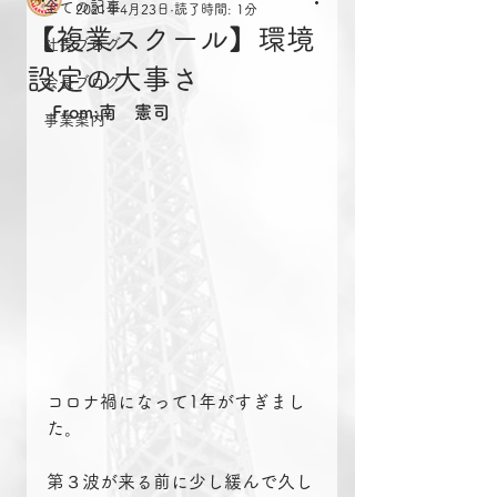
全ての記事
2021年4月23日
読了時間: 1分
【複業スクール】環境
社長ブログ
設定の大事さ
会長ブログ
From:南　憲司
事業案内
コロナ禍になって1年がすぎまし
た。
第３波が来る前に少し緩んで久し