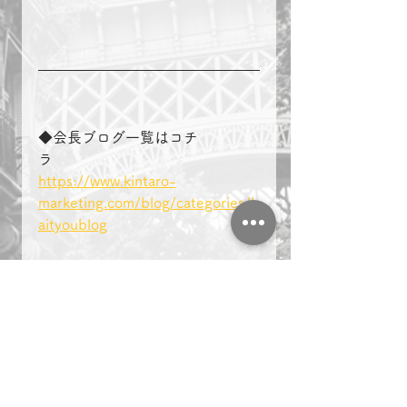
◆会長ブログ一覧はコチ
ラ　　　　
https://www.kintaro-
marketing.com/blog/categories/k
aityoublog
＃複業　＃起業　＃名古屋　
複業
起業
名古屋
環境設定
会長ブログ