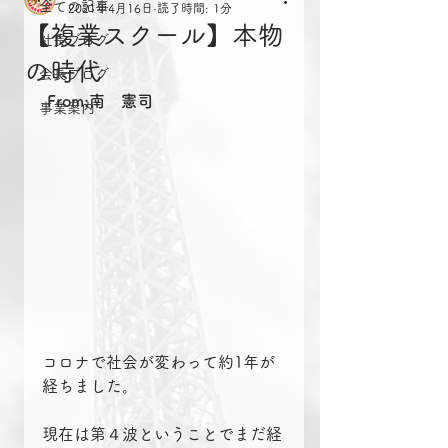
全ての記事
2021年4月16日
読了時間: 1分
【複業スクール】本物
社長ブログ
の時代
会長ブログ
From:南　憲司
事業案内
コロナで社会が変わって約1年が
経ちました。
現在は第４波ということでまだ経