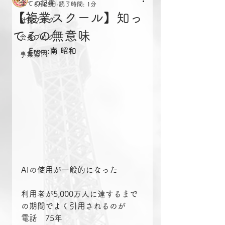
全ての記事
6月25日
読了時間: 1分
【複業スクール】知っ
社長ブログ
てるの無意味
会長ブログ
From:南 昭和
事業案内
AIの使用が一般的になった
利用者が5,000万人に達するまで
の期間でよく引用されるのが
電話　75年