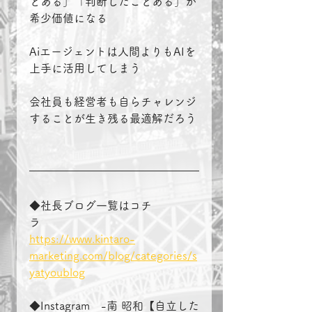
とある」「判断したことある」が
希少価値になる
Aiエージェントは人間よりもAIを
上手に活用してしまう
会社員も経営者も自らチャレンジ
することが生き残る最適解だろう
◆社長ブログ一覧はコチ
ラ　　　　
https://www.kintaro-
marketing.com/blog/categories/s
yatyoublog
◆Instagram　-南 昭和【自立した