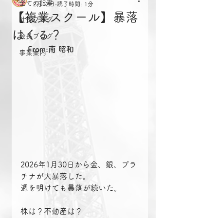
全ての記事
2月12日
読了時間: 1分
【複業スクール】暴落
社長ブログ
はくる？
会長ブログ
From:南 昭和
事業案内
2026年1月30日から金、銀、プラ
チナが大暴落した。
週を明けても暴落が続いた。
株は？不動産は？