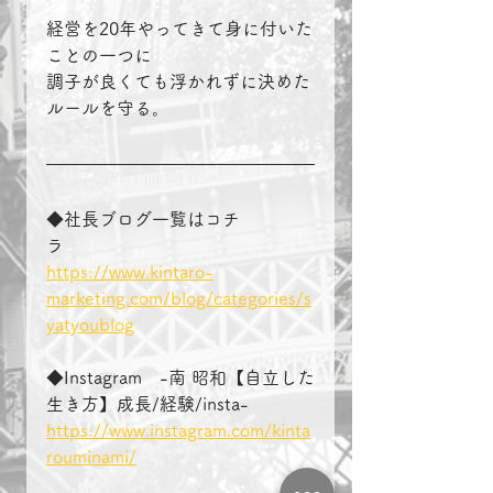
経営を20年やってきて身に付いた
ことの一つに
調子が良くても浮かれずに決めた
ルールを守る。
◆社長ブログ一覧はコチ
ラ　　　　
https://www.kintaro-
marketing.com/blog/categories/s
yatyoublog
◆Instagram　-南 昭和【自立した
生き方】成長/経験/insta-
https://www.instagram.com/kinta
rouminami/