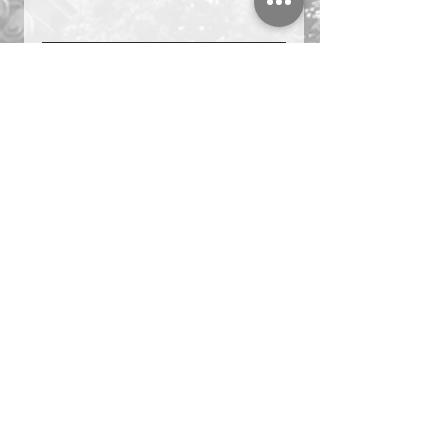
＃複業　＃起業　＃名古屋　
マーケティング
ビジネス
副業
＃複業 ＃起業 ＃名古屋
社長ブログ
すべて表示
最新記事