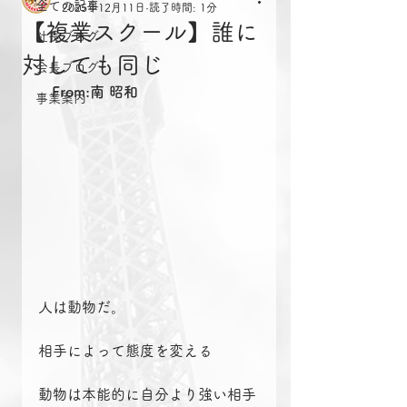
全ての記事
2025年12月11日
読了時間: 1分
【複業スクール】誰に
社長ブログ
対しても同じ
会長ブログ
From:南 昭和
事業案内
人は動物だ。
相手によって態度を変える
動物は本能的に自分より強い相手