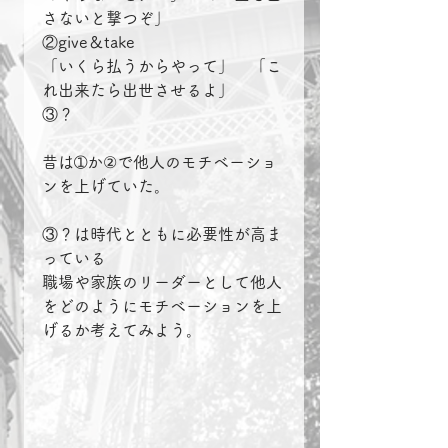
さないと撃つぞ」
②give＆take 
「いくら払うからやって」　「こ
れ出来たら出世させるよ」
③？
昔は➀か②で他人のモチベーショ
ンを上げていた。
③？は時代とともに必要性が高ま
っている
職場や家族のリーダーとして他人
をどのようにモチベーションを上
げるか考えてみよう。