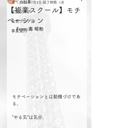
全ての記事
2025年7月3日
読了時間: 1分
【複業スクール】モチ
社長ブログ
ベーション
会長ブログ
From:南 昭和
事業案内
モチベーションとは動機づけであ
る。
”やる気”は気分。