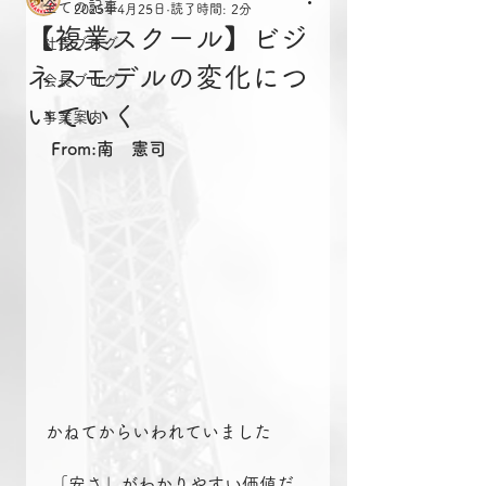
全ての記事
2025年4月25日
読了時間: 2分
【複業スクール】ビジ
社長ブログ
ネスモデルの変化につ
会長ブログ
いていく
事業案内
From:南　憲司
かねてからいわれていました
 「安さ」がわかりやすい価値だ