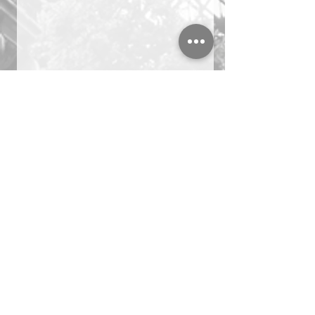
◆会長ブログ一覧はコチ
ラ　　　　
https://www.kintaro-
marketing.com/blog/categories/k
aityoublog