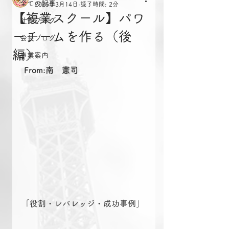
全ての記事
2025年3月14日
読了時間: 2分
【複業スクール】パワ
社長ブログ
ーチームを作る（後
会長ブログ
編）
事業案内
From:南　憲司
「役割・レバレッジ・成功事例」