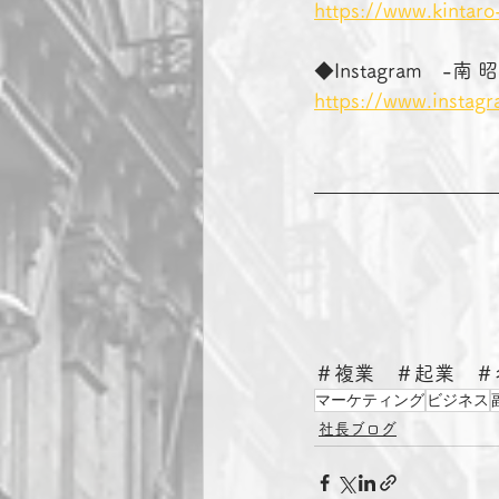
https://www.kintaro
◆Instagram　-
https://www.instag
＃複業　＃起業　＃
マーケティング
ビジネス
社長ブログ