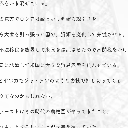
界をかき混ぜている。
の味方でロシアは敵という明確な線引きを
ら大金を引っ張った国で、資源を提供して弁償させる。
不法移民を放置して米国を混乱させたので高関税をかけ
安に誘導して米国に大きな貿易赤字を負わせている。
済力と軍事力でジャイアンのような力技で押し切ってくる。
り前なのかもしれない。
ァーストはその時代の覇権国がやってきたこと。
うもっと恐ろしいことが世界を覆っていた。