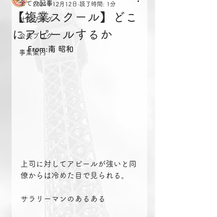
全ての記事
2024年12月12日
読了時間: 1分
【複業スクール】どこ
社長ブログ
にアピールするか
会長ブログ
From:南 昭和
事業案内
上司に対してアピールが強いと同
僚からは冷めた目で見られる。
サラリーマンのあるある