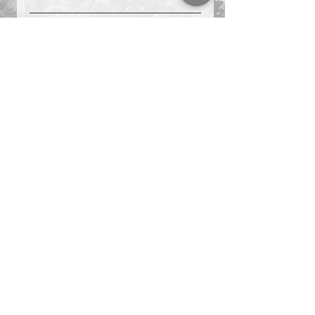
＃複業　＃起業　＃名古屋　
マーケティング
ビジネス
副業
＃複業 ＃起業 ＃名古屋
社長ブログ
すべて表示
最新記事