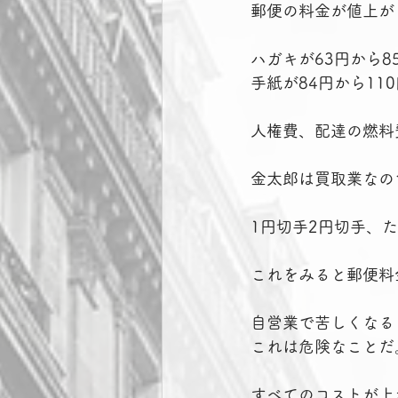
郵便の料金が値上が
ハガキが63円から8
手紙が84円から110
人権費、配達の燃料
金太郎は買取業なの
1円切手2円切手、
これをみると郵便料
自営業で苦しくなる
これは危険なことだ
すべてのコストが上