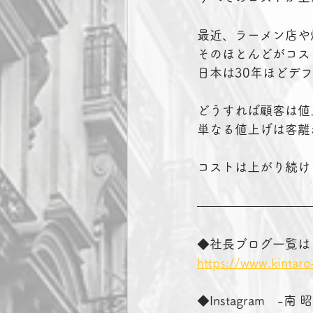
最近、ラーメン店や
そのほとんどがコス
日本は30年ほどデ
どうすれば顧客は値
単なる値上げは客離
コストは上がり続け
◆社長ブログ一覧は
https://www.kintaro
◆Instagram　-