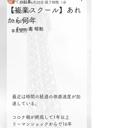
全ての記事
2024年6月20日
読了時間: 1分
【複業スクール】あれ
社長ブログ
から何年
会長ブログ
From:南 昭和
事業案内
最近は時間の経過の体感速度が加
速している。
コロナ禍が終焉して1年以上
リーマンショックからで16年