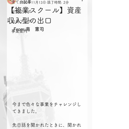
全ての記事
2020年11月13日
読了時間: 2分
【複業スクール】資産
社長ブログ
収入型の出口
会長ブログ
From:南　憲司
事業案内
今まで色々な事業をチャレンジし
てきました。
先日話を聞かれたときに、聞かれ