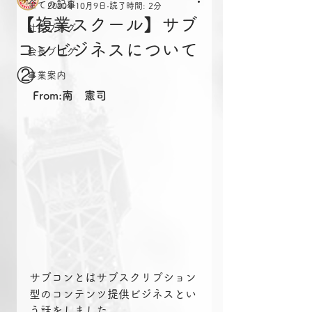
全ての記事
2020年10月9日
読了時間: 2分
【複業スクール】サブ
社長ブログ
コンビジネスについて
会長ブログ
②
事業案内
From:南　憲司
サブコンとはサブスクリプション
型のコンテンツ提供ビジネスとい
う話をしました。