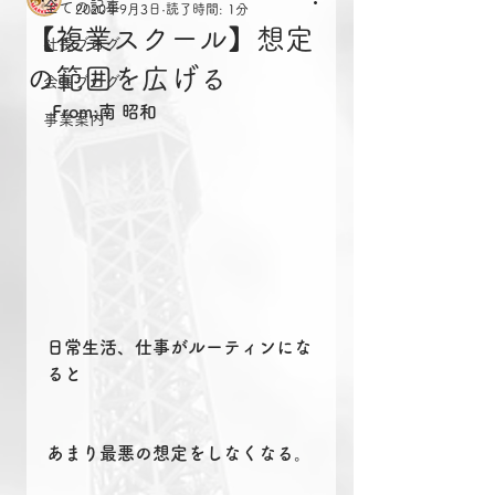
全ての記事
2020年9月3日
読了時間: 1分
【複業スクール】想定
社長ブログ
の範囲を広げる
会長ブログ
From:南 昭和
事業案内
日常生活、仕事がルーティンにな
ると
あまり最悪の想定をしなくなる。