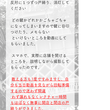
反対に１つずつ戸締り、消灯して
ください
 どの鍵かどれかかごちゃごちゃ
になってしまいますので鍵に目印
つけたり、メモらない
 といけないところを動画にして
もらいました。
 スマホで、実際に店舗を開ける
ところを、説明しながら撮影して
もらったのです。
教える方も1度ですみますし、自
分も当日動画を見ながら回転準備
するので迷わず間違
 わず漏れもなくレクチャー時間
もほぼなく無事に開店と閉店の戸
締りができました。