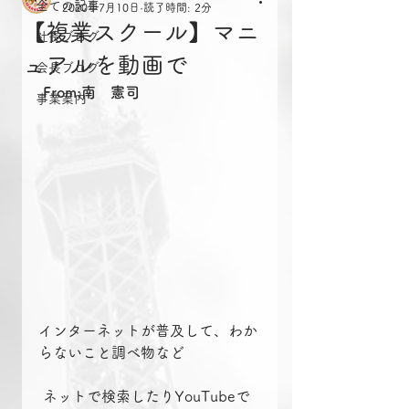
全ての記事
2020年7月10日
読了時間: 2分
【複業スクール】マニ
社長ブログ
ュアルを動画で
会長ブログ
From:南　憲司
事業案内
インターネットが普及して、わか
らないこと調べ物など
 ネットで検索したりYouTubeで