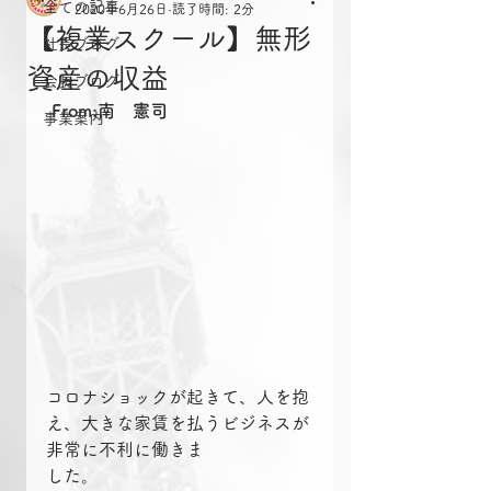
全ての記事
2020年6月26日
読了時間: 2分
【複業スクール】無形
社長ブログ
資産の収益
会長ブログ
From:南　憲司
事業案内
コロナショックが起きて、人を抱
え、大きな家賃を払うビジネスが
非常に不利に働きま
した。