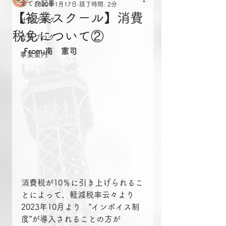
全ての記事
2020年1月17日
読了時間: 2分
【複業スクール】消費
社長ブログ
税免について②
会長ブログ
From:南　憲司
事業案内
消費税が10％に引き上げられるこ
とによって、軽減税率云々より
2023年10月より　”インボイス制
度”が導入されることの方が