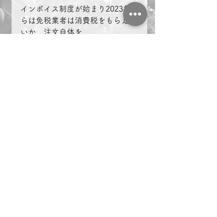
インボイス制度が始まり2023年か
らは免税業者は消費税をもらえな
いか、注文自体を
もらえない（課税事業者に切り替
えられてしまう）可能性がありま
す。
一応今のところいきなりではなく
2023年から2026年にかけて経過
措置が取られるようで
すが。。
根本的なことはいかに付加価値を
つけたビジネスに転嫁できるかだ
と思います。