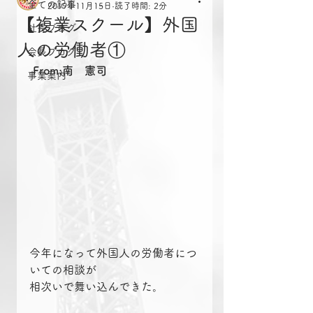
全ての記事
2019年11月15日
読了時間: 2分
【複業スクール】外国
社長ブログ
人の労働者①
会長ブログ
From:南　憲司
事業案内
今年になって外国人の労働者につ
いての相談が
相次いで舞い込んできた。