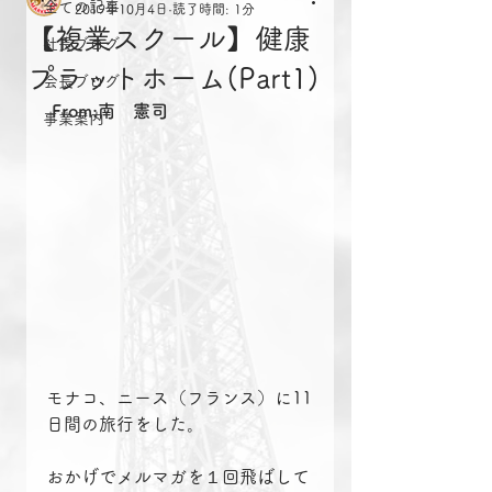
全ての記事
2019年10月4日
読了時間: 1分
【複業スクール】健康
社長ブログ
プラットホーム(Part1)
会長ブログ
From:南　憲司
事業案内
モナコ、ニース（フランス）に11
日間の旅行をした。
おかげでメルマガを１回飛ばして