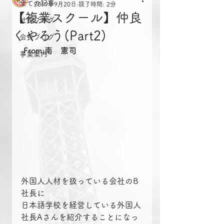
全ての記事
2019年9月20日
読了時間: 2分
【複業スクール】仲良
社長ブログ
くやろう(Part2)
会長ブログ
From:南　憲司
事業案内
外国人人材を扱っている会社のB
社長に
日本語学校を経営している外国人
社長Aさんを紹介することになっ