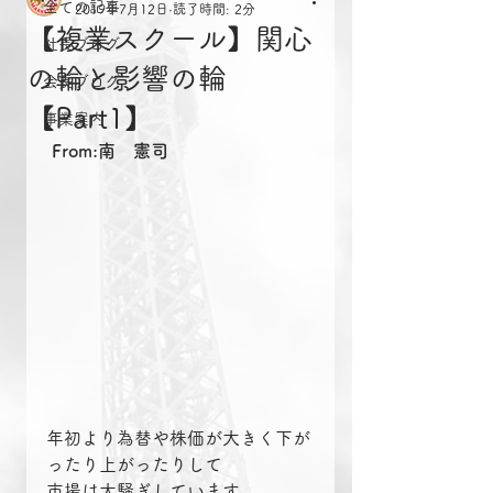
全ての記事
2019年7月12日
読了時間: 2分
【複業スクール】関心
社長ブログ
の輪と影響の輪
会長ブログ
【Part1】
事業案内
From:南　憲司
年初より為替や株価が大きく下が
ったり上がったりして
市場は大騒ぎしています。