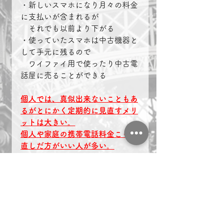
・新しいスマホになり月々の料金
に支払いが含まれるが
　それでも以前より下がる
・使っていたスマホは中古機器と
して手元に残るので
　ワイファイ用で使ったり中古電
話屋に売ることができる
個人では、真似出来ないこともあ
るがとにかく定期的に見直すメリ
ットは大きい。
個人や家庭の携帯電話料金こそ見
直しだ方がいい人が多い。
ガラケーを通話用にしたり、
格安SIM携帯電話なども使用に耐
えるレベルにくれば、
毎月の支払いはもっと劇的に下が
るはず。