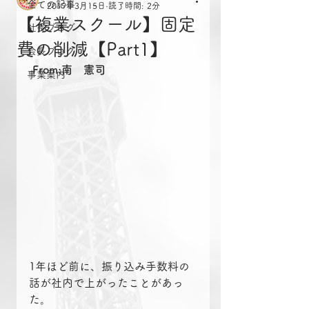
全ての記事
2019年3月15日
読了時間: 2分
【複業スクール】固定
社長ブログ
費の削減【Part1】
会長ブログ
From:南　憲司
事業案内
1年ほど前に、振り込み手数料の
話が社内で上がったことがあっ
た。