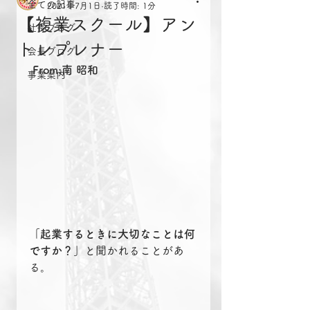
全ての記事
2021年7月1日
読了時間: 1分
【複業スクール】アン
社長ブログ
トレプレナー
会長ブログ
From:南 昭和
事業案内
「起業するときに大切なことは何
ですか？」
と聞かれることがあ
る。