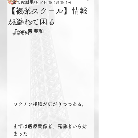
全ての記事
2021年6月10日
読了時間: 1分
【複業スクール】情報
社長ブログ
が溢れて困る
会長ブログ
From:南 昭和
事業案内
ワクチン接種が広がりつつある。
まずは医療関係者、高齢者から始
まった。