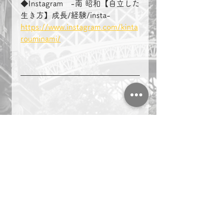
◆Instagram　-南 昭和【自立した
生き方】成長/経験/insta-
https://www.instagram.com/kinta
rouminami/
＃複業　＃起業　＃名古屋　
複業
起業
名古屋
社長ブログ