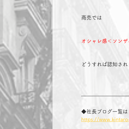
商売では　
オシャレ感＜ソンザ
どうすれば認知され
◆社長ブログ一覧は
https://www.kintaro