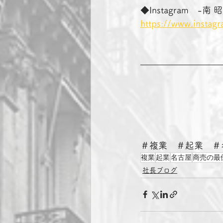
◆Instagram　-
https://www.instag
＃複業　＃起業　＃
複業
起業
名古屋
商売の最
社長ブログ