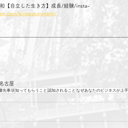
南 昭和【自立した生き方】成長/経験/insta-
ram.com/kintarouminami/
名古屋　
優先事項
知ってもらうこと
認知されること
なぜあなたのビジネスが上