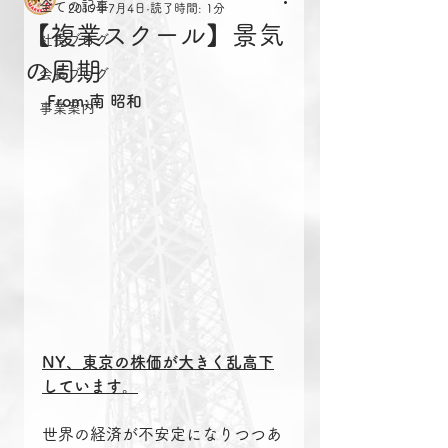
全ての記事
2019年7月4日
読了時間: 1分
【複業スクール】景気
社長ブログ
の周期
会長ブログ
From:南 昭和
事業案内
NY、東京の株価が大きく乱高下
しています。
世界の経済が不安定になりつつあ