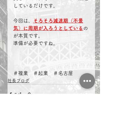
しているだけです。
今回は、
そろそろ減速期（不景
気）に周期が入ろうとしている
の
が本質です。
準備が必要ですね。
＃複業　＃起業　＃名古屋　
社長ブログ
すべて表示
最新記事