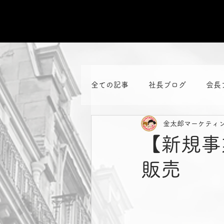
全ての記事
社長ブログ
会長
金太郎マーケティ
【新規事
販売