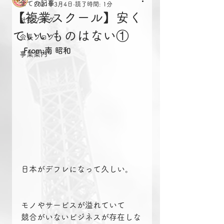
全ての記事
2021年3月4日
読了時間: 1分
【複業スクール】安く
社長ブログ
ていいものはない①
会長ブログ
From:南 昭和
事業案内
日本がデフレになって久しい。
モノやサービスが溢れていて
競合がいないビジネスが存在しな