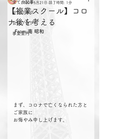
全ての記事
2020年5月21日
読了時間: 1分
【複業スクール】コロ
社長ブログ
ナ後を考える
会長ブログ
From:南 昭和
事業案内
まず、コロナで亡くなられた方と
ご家族に
お悔やみ申し上げます。